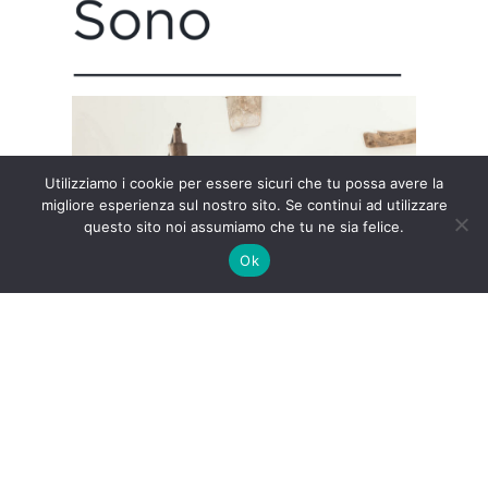
Utilizziamo i cookie per essere sicuri che tu possa avere la
migliore esperienza sul nostro sito. Se continui ad utilizzare
questo sito noi assumiamo che tu ne sia felice.
Ok