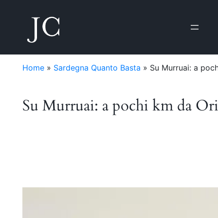
Home
»
Sardegna Quanto Basta
»
Su Murruai: a poch
Su Murruai: a pochi km da Ori