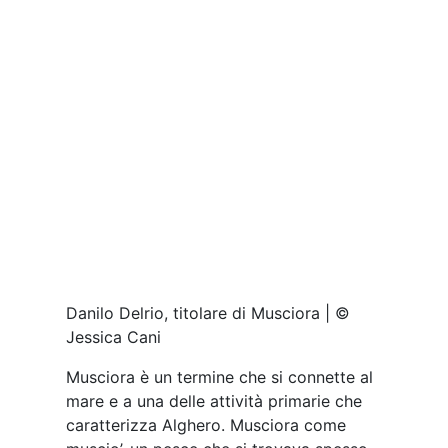
Jessica Cani
Musciora è un termine che si connette al
mare e a una delle attività primarie che
caratterizza Alghero. Musciora come
muscio’, un pesce che si trovava spesso
fra i banchi ad Alghero, ma anche il
soprannome dato al nonno di Danilo
Delrio: il protagonista, o il co-
protagonista, se vogliamo, di questo
ristorante al centro della città sardo-
catalana è lui. Poco meno di trent’anni e
già una grande professionalità in sala che
si traduce in attenzione e grande
accoglienza.
Già durante gli studi all’Istituto Nautico,
Delrio lavorava in sala. Suo padre,
invece, Tonino Delrio, era cuoco al