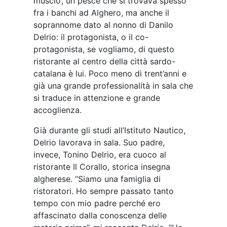
ristorante Il Corallo, storica insegna
algherese. ’’Siamo una famiglia di
ristoratori. Ho sempre passato tanto
tempo con mio padre perché ero
affascinato dalla conoscenza delle
materie prime’’, mi racconta Delrio. ’’Ho
proseguito i miei studi formandomi
autonomamente con la caffetteria, come
sommelier, barman e piano piano mi sono
spostato in alcuni locali di cui
apprezzavo la filosofia’’.
Si cambia, si evolve, si cresce e le idee
prendono forma. Nasce così Musciora,
con un’apertura non semplice ma che ha
arricchito di valore il progetto: ’’L’avvio
era previsto per marzo 2020 ma la
pandemia ci ha rallentato. Eppure quel
periodo è stato fondamentale per