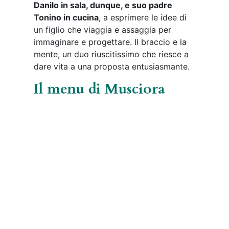
percorso di mare, con un’eccezione
finale, che si apre con un’interessante
amuse bouche che mostra sin da subito
quanto la fantasia dei Delrio viaggi in
maniera brillante.
Antipasti Musciora | © Jessica Cani
Una sorta di oliva che però non è tale e
che esplode letteralmente in bocca
lasciando una sensazione sorprendente,
seguita da una maionese di cozza,
fagiolo e pomodoro secco e, per ripulire
il palato, una miscela vegetale creata con
frutta ed erbe fermentate.
Catalana di mare, Musciora| © Jessica
Cani
A seguire una riproduzione di salsa alla