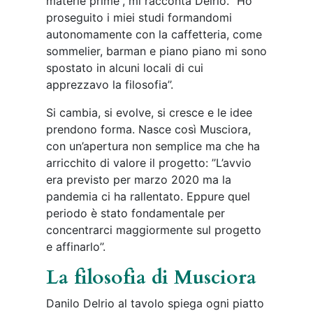
concentrarci maggiormente sul progetto
e affinarlo’’.
La filosofia di Musciora
Danilo Delrio al tavolo spiega ogni piatto
con un trasporto che lascia subito
pensare che dietro questo progetto, oltre
alla tecnica, ci sia un
pensiero solido
legato alla memoria e all’intento di voler
creare qualcosa che faccia da filo
conduttore con il suo passato e con
quelle che erano le ricette della nonna
,
senza mai staccarsi troppo dalla
tradizione gastronomica algherese.
’’Volevo portare tutto quello che è la
cucina tipica della mia città, quello che si
mangia nelle trattoria. Lo volevo fare con
idee nuove ma partendo da quelle che