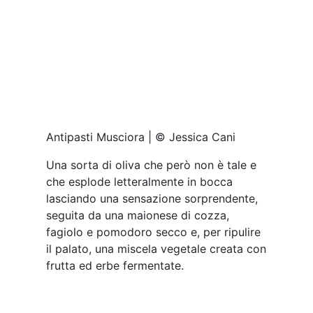
Filindeu a cui verrà aggiunto brodo di
pesce| © Jessica Cani
Come primo piatto Musciora decide di
prendere la tradizione per usarla come
base, ma allontanandosi dalla rigidità
degli ingredienti. Un filindeu di brodo di
pesce, con griva e cappone, gambero
viola a crudo, cozze al vapore, la loro
maionese e fagiolini. Piatto interessante
non solo per il gusto ma anche per il
carattere e la filosofia di cui si fa
portavoce, con ingredienti del territorio
che cambiano a seconda delle stagioni.
Si prosegue con il secondo, stavolta di
carne: un rollé di coniglio preparato con
tutte le sue parti, comprese le interiora.
Viene fatto con un battuto grossolano di
pomodoro secco, finocchietto, basilico,