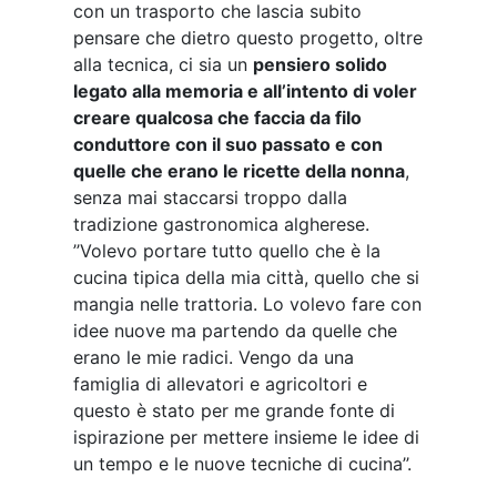
erano le mie radici. Vengo da una
famiglia di allevatori e agricoltori e
questo è stato per me grande fonte di
ispirazione per mettere insieme le idee di
un tempo e le nuove tecniche di cucina’’.
Danilo in sala, dunque, e suo padre
Tonino in cucina
, a esprimere le idee di
un figlio che viaggia e assaggia per
immaginare e progettare. Il braccio e la
mente, un duo riuscitissimo che riesce a
dare vita a una proposta entusiasmante.
Il menu di Musciora
Antipasto, fermentati | © Jessica Cani
Un menu alla carta e un menu
degustazione con interessanti proposte
sia di mare che di terra. Noi scegliamo il