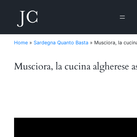
Home
»
Sardegna Quanto Basta
»
Musciora, la cucin
Musciora, la cucina algherese 