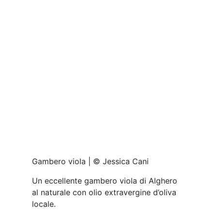
A3 viticoltori, Irru | © Jessica Cani
Beviamo un Cannonau di Sardegna doc
di una giovane cantina Sarda. Siamo a
Nulvi e il vino si chiama Irru, di A3
viticoltori.
Concludiamo con tre dolci che sono inno
dell’infanzia di Danilo Delrio, tutti
particolarmente ricchi e interessanti per
gusto e concept.