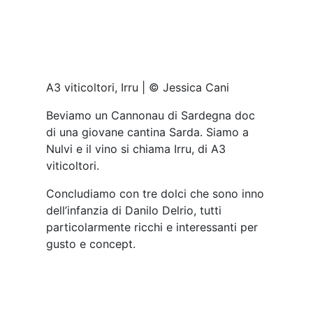
posto dell’alchermes, il pabassino al
posto del pan di Spagna, gocce di
cioccolato e gel al mirto. Un dolce
incredibilmente piacevole.
Lo consiglio perché…
Per assaggiare la cucina algherese
caratterizzata da un estro interessante e
valorizzante che regala nuova identità
alle materie prime. Un luogo che traccia
una linea di continuità in quelle che erano
e sono diventate le ricette della famiglia
Delrio, capace di essere una meta di
viaggio imprescindibile non solo per chi
passa nella città sardo catalana, ma della
Sardegna tutta.
Ristorante Musciora
Via Giuseppe Mazzini 59, Alghero