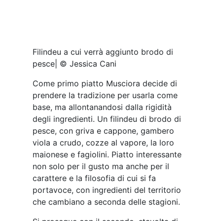
Gattò algherese | © Jessica Cani
A seguire, una riproduzione di gattò
alghesese (e no, non è un errore, gattò in
sardo si scrive proprio così), ovvero una
crema pasticciera aromatizzata con
cannella e rum, filamenti di zucchero
caramellato e susina, che regala al dolce
un’interessante nota acidula.