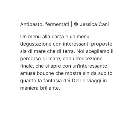
catalana con tonno rosso creata con un
acqua di pomodoro, cipolla rossa in
agrodolce e rucola selvatica.
Gambero viola | © Jessica Cani
Un eccellente gambero viola di Alghero
al naturale con olio extravergine d’oliva
locale.
Ancora, una millefoglie di polpo, patate e
olive. Il polpo viene preparo e servito con
patate schiacciate e aromatizzate al
limone e sferificazione di olive.
Ultimo antipasto, una cremosa e, oserei
dire, molto goduriosa, seppia in olio
cottura, patate e piselli freschi con
finocchietto.