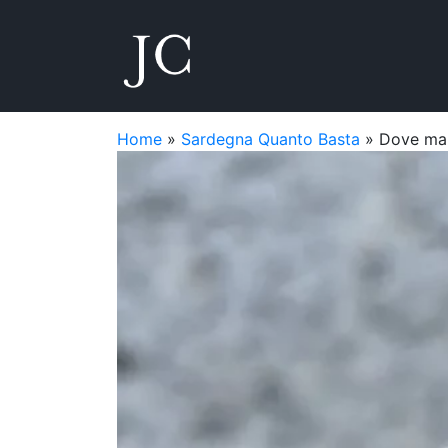
Home
»
Sardegna Quanto Basta
»
Dove mang