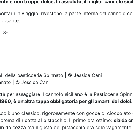
nte e non troppo dolce. In assoluto, il miglior cannolo sicil
ortarli in viaggio, rivestono la parte interna del cannolo c
roccante.
: 3€
innato | © Jessica Cani
ittà per assaggiare il cannolo siciliano è la Pasticceria Spi
860, è un’altra tappa obbligatoria per gli amanti dei dolci
.
coli: uno classico, rigorosamente con gocce di cioccolato
 crema di ricotta al pistacchio. Il primo era ottimo:
cialda c
 in dolcezza ma il gusto del pistacchio era solo vagamente 