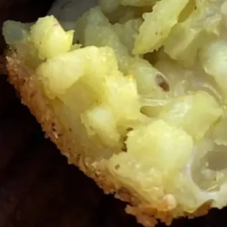
Sard
narra
attra