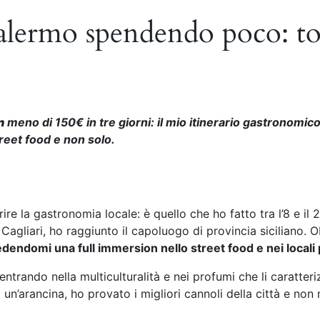
ermo spendendo poco: tour 
n
meno di 150€ in tre giorni: il mio itinerario gastronomico 
street food e non solo.
rire la gastronomia locale: è quello che ho fatto tra l’8 e 
Cagliari, ho raggiunto il capoluogo di provincia siciliano. O
dendomi una full immersion nello street food e nei locali p
ntrando nella multiculturalità e nei profumi che li caratte
’arancina, ho provato i migliori cannoli della città e non m