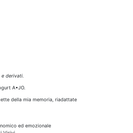
 e derivati.
yogurt A•JO.
ette della mia memoria, riadattate
ronomico ed emozionale
 Visivi